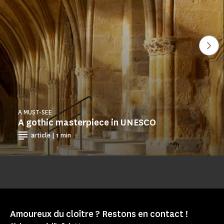
See
A MUST-SEE
A gothic masterpiece in UNESCO
article | 1 min
Amoureux du cloître ? Restons en contact !