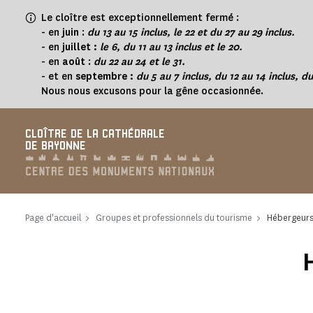
Panneau de gestion des cookies
Le cloître est exceptionnellement fermé :
-
en
juin
:
du 13 au 15 inclus, le 22 et du 27 au 29 inclus.
- en
juillet :
le 6, du 11 au 13 inclus et le 20.
- en
août
:
du 22 au 24 et le 31.
- et en
septembre :
du 5 au 7 inclus, du 12 au 14 inclus, du
Nous nous excusons pour la gêne occasionnée.
CLOÎTRE DE LA CATHÉDRALE
DE BAYONNE
Page d'accueil
Groupes et professionnels du tourisme
Hébergeurs 