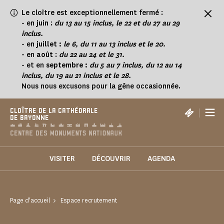
Panneau de gestion des cookies
Le cloître est exceptionnellement fermé :
-
en
juin
:
du 13 au 15 inclus, le 22 et du 27 au 29
inclus.
- en
juillet :
le 6, du 11 au 13 inclus et le 20.
- en
août
:
du 22 au 24 et le 31.
- et en
septembre :
du 5 au 7 inclus, du 12 au 14
inclus, du 19 au 21 inclus et le 28.
Nous nous excusons pour la gêne occasionnée.
|
CLOÎTRE DE LA CATHÉDRALE
DE BAYONNE
VISITER
DÉCOUVRIR
AGENDA
Page d'accueil
Espace recrutement