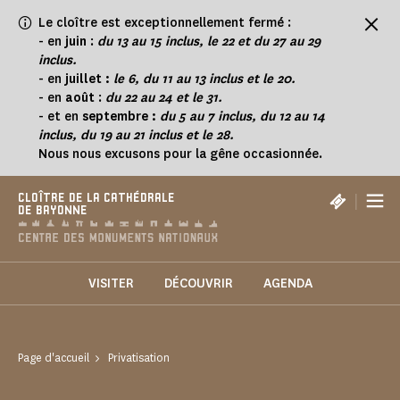
Panneau de gestion des cookies
Le cloître est exceptionnellement fermé :
-
en
juin
:
du 13 au 15 inclus, le 22 et du 27 au 29
inclus.
- en
juillet :
le 6, du 11 au 13 inclus et le 20.
- en
août
:
du 22 au 24 et le 31.
- et en
septembre :
du 5 au 7 inclus, du 12 au 14
inclus, du 19 au 21 inclus et le 28.
Nous nous excusons pour la gêne occasionnée.
|
CLOÎTRE DE LA CATHÉDRALE
DE BAYONNE
VISITER
DÉCOUVRIR
AGENDA
Page d'accueil
Privatisation