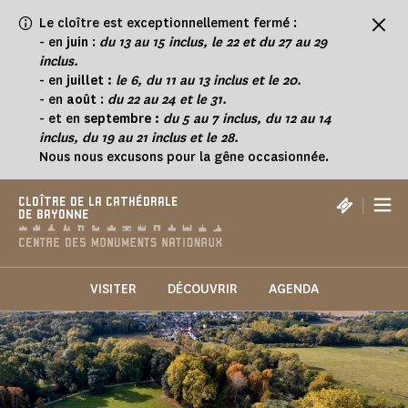
Panneau de gestion des cookies
Le cloître est exceptionnellement fermé :
-
en
juin
:
du 13 au 15 inclus, le 22 et du 27 au 29
inclus.
- en
juillet :
le 6, du 11 au 13 inclus et le 20.
- en
août
:
du 22 au 24 et le 31.
- et en
septembre :
du 5 au 7 inclus, du 12 au 14
inclus, du 19 au 21 inclus et le 28.
Nous nous excusons pour la gêne occasionnée.
|
CLOÎTRE DE LA CATHÉDRALE
DE BAYONNE
VISITER
DÉCOUVRIR
AGENDA