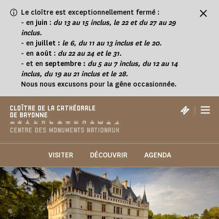
Panneau de gestion des cookies
Le cloître est exceptionnellement fermé :
-
en
juin
:
du 13 au 15 inclus, le 22 et du 27 au 29
inclus.
- en
juillet :
le 6, du 11 au 13 inclus et le 20.
- en
août
:
du 22 au 24 et le 31.
- et en
septembre :
du 5 au 7 inclus, du 12 au 14
inclus, du 19 au 21 inclus et le 28.
Nous nous excusons pour la gêne occasionnée.
|
CLOÎTRE DE LA CATHÉDRALE
DE BAYONNE
VISITER
DÉCOUVRIR
AGENDA