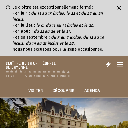
Panneau de gestion des cookies
Le cloître est exceptionnellement fermé :
-
en
juin
:
du 13 au 15 inclus, le 22 et du 27 au 29
inclus.
- en
juillet :
le 6, du 11 au 13 inclus et le 20.
- en
août
:
du 22 au 24 et le 31.
- et en
septembre :
du 5 au 7 inclus, du 12 au 14
inclus, du 19 au 21 inclus et le 28.
Nous nous excusons pour la gêne occasionnée.
|
CLOÎTRE DE LA CATHÉDRALE
DE BAYONNE
VISITER
DÉCOUVRIR
AGENDA