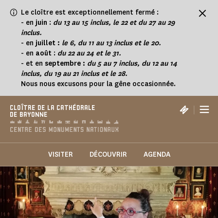
Panneau de gestion des cookies
Le cloître est exceptionnellement fermé :
-
en
juin
:
du 13 au 15 inclus, le 22 et du 27 au 29
inclus.
- en
juillet :
le 6, du 11 au 13 inclus et le 20.
- en
août
:
du 22 au 24 et le 31.
- et en
septembre :
du 5 au 7 inclus, du 12 au 14
inclus, du 19 au 21 inclus et le 28.
Nous nous excusons pour la gêne occasionnée.
|
CLOÎTRE DE LA CATHÉDRALE
DE BAYONNE
VISITER
DÉCOUVRIR
AGENDA