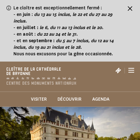
Panneau de gestion des cookies
Le cloître est exceptionnellement fermé :
-
en
juin
:
du 13 au 15 inclus, le 22 et du 27 au 29
inclus.
- en
juillet :
le 6, du 11 au 13 inclus et le 20.
- en
août
:
du 22 au 24 et le 31.
- et en
septembre :
du 5 au 7 inclus, du 12 au 14
inclus, du 19 au 21 inclus et le 28.
Nous nous excusons pour la gêne occasionnée.
|
CLOÎTRE DE LA CATHÉDRALE
DE BAYONNE
VISITER
DÉCOUVRIR
AGENDA